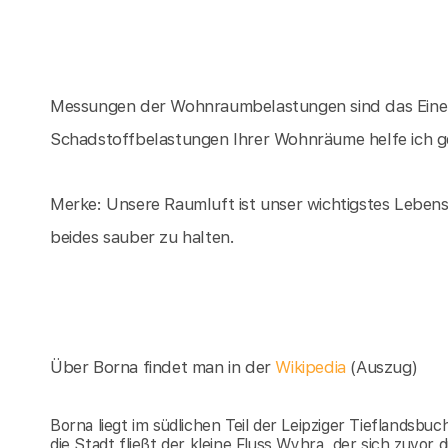
Messungen der Wohnraumbelastungen sind das Eine, d
Schadstoffbelastungen Ihrer Wohnräume helfe ich 
Merke: Unsere Raumluft ist unser wichtigstes Lebensm
beides sauber zu halten.
Über Borna findet man in der
Wikipedia
(Auszug)
Borna liegt im südlichen Teil der Leipziger Tieflandsb
die Stadt fließt der kleine Fluss Wyhra, der sich zuvo