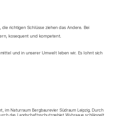
ie richtigen Schlüsse ziehen das Andere. Bei
gern, kosequent und kompetent.
ittel und in unserer Umwelt leben wir. Es lohnt sich
ucht, im Naturraum Bergbaurevier Südraum Leipzig. Durch
r durch das Landschaftsschutzgebiet Wyhraaue schlängelt.