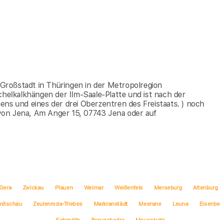
e Großstadt in Thüringen in der Metropolregion
chelkalkhängen der Ilm-Saale-Platte und ist nach der
ens und eines der drei Oberzentren des Freistaats. ) noch
von Jena, Am Anger 15, 07743 Jena oder auf
Gera
Zwickau
Plauen
Weimar
Weißenfels
Merseburg
Altenburg
mitschau
Zeulenroda-Triebes
Markranstädt
Meerane
Leuna
Eisenb