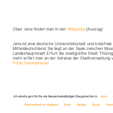
Über Jena findet man in der
Wikipedia
(Auszug)
Jena ist eine deutsche Universitätsstadt und kreisfrei
Mitteldeutschland. Sie liegt an der Saale zwischen Mus
Landeshauptstadt Erfurt die zweitgrößte Stadt Thüring
mehr erfärt man an der Adresse der Stadtverwaltung 
https://www.jena.de/
Ich arbeite gern für Sie als
Bausachverständiger
/ Baugutachter in
Jena
Reichenbach im Vogtland
Greiz
Werdau
Borna
Crim