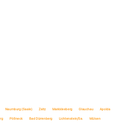
Naumburg (Saale)
Zeitz
Markkleeberg
Glauchau
Apolda
erg
Pößneck
Bad Dürrenberg
Lichtenstein/Sa.
Mülsen