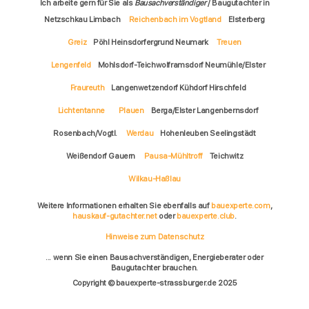
Ich arbeite gern für Sie als
Bausachverständiger
/ Baugutachter in
Netzschkau Limbach
Reichenbach im Vogtland
Elsterberg
Greiz
Pöhl Heinsdorfergrund Neumark
Treuen
Lengenfeld
Mohlsdorf-Teichwolframsdorf Neumühle/Elster
Fraureuth
Langenwetzendorf Kühdorf Hirschfeld
Lichtentanne
Plauen
Berga/Elster Langenbernsdorf
Rosenbach/Vogtl.
Werdau
Hohenleuben Seelingstädt
Weißendorf Gauern
Pausa-Mühltroff
Teichwitz
Wilkau-Haßlau
Weitere Informationen erhalten Sie ebenfalls auf
bauexperte.com
,
hauskauf-gutachter.net
oder
bauexperte.club
.
Hinweise zum Datenschutz
... wenn Sie einen Bausachverständigen, Energieberater oder
Baugutachter brauchen.
Copyright © bauexperte-strassburger.de 2025