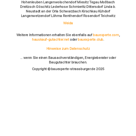
Hohenleuben Langenwolschendorf Miesitz Tegau Moßbach
Dreitzsch Göschitz Lederhose Schmieritz Dittersdorf Linda b.
Neustadt an der Orla Schwarzbach Kirschkau Kühdorf
Langenwetzendorf Löhma Renthendorf Rosendorf Teichwitz
Weida
Weitere Informationen erhalten Sie ebenfalls auf
bauexperte.com
,
hauskauf-gutachter.net
oder
bauexperte.club
.
Hinweise zum Datenschutz
... wenn Sie einen Bausachverständigen, Energieberater oder
Baugutachter brauchen.
Copyright © bauexperte-strassburger.de 2025