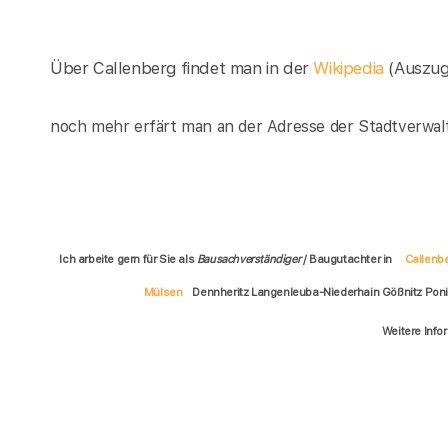
Über Callenberg findet man in der
Wikipedia
(Auszug
noch mehr erfärt man an der Adresse der Stadtverwalt
Ich arbeite gern für Sie als
Bausachverständiger
/ Baugutachter in
Callenb
Mülsen
Dennheritz Langenleuba-Niederhain Gößnitz Pon
Weitere Info