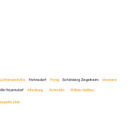
Lichtenstein/Sa.
Frohnsdorf
Penig
Schönberg Ziegelheim
Meerane
eiße Heyersdorf
Altenburg
Schmölln
Wilkau-Haßlau
experte.club
.