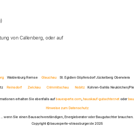
)
ung von Callenberg, oder auf
erg
Waldenburg Remse
Glauchau
St. Egidien Göpfersdorf Jückelberg Oberwiera
itz
Reinsdorf
Zwickau
Crimmitschau
Nobitz
Kohren-Sahlis Neukirchen/Pl
rmationen erhalten Sie ebenfalls auf
bauexperte.com
,
hauskauf-gutachter.net
oder
bau
Hinweise zum Datenschutz
... wenn Sie einen Bausachverständigen, Energieberater oder Baugutachter brauchen.
Copyright © bauexperte-strassburger.de 2025