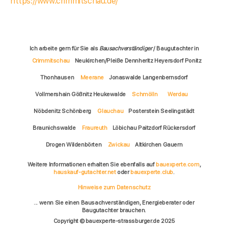
https://www.crimmitschau.de/
Ich arbeite gern für Sie als
Bausachverständiger
/ Baugutachter in
Crimmitschau
Neukirchen/Pleiße Dennheritz Heyersdorf Ponitz
Thonhausen
Meerane
Jonaswalde Langenbernsdorf
Vollmershain Gößnitz Heukewalde
Schmölln
Werdau
Nöbdenitz Schönberg
Glauchau
Posterstein Seelingstädt
Braunichswalde
Fraureuth
Löbichau Paitzdorf Rückersdorf
Drogen Wildenbörten
Zwickau
Altkirchen Gauern
Weitere Informationen erhalten Sie ebenfalls auf
bauexperte.com
,
hauskauf-gutachter.net
oder
bauexperte.club
.
Hinweise zum Datenschutz
... wenn Sie einen Bausachverständigen, Energieberater oder
Baugutachter brauchen.
Copyright © bauexperte-strassburger.de 2025