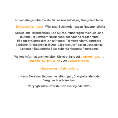
Ich arbeite gern für Sie als
Bausachverständiger
/ Baugutachter in
Dornburg-Camburg
Wichmar Schmiedehausen Frauenprießnitz
Saaleplatte Thierschneck Bad Sulza Großheringen Molauer Land
Tautenburg Zimmern Hainichen Neuengönna Niedertrebra
Eberstedt Golmsdorf Lanitz-Hassel-Tal Mertendorf Obertrebra
Schkölen Graitschen b. Bürgel Löberschütz Poxdorf Jenalöbnitz
Lehesten Rauschwitz Eckartsberga Nausnitz Petersberg
Weitere Informationen erhalten Sie ebenfalls auf
bauexperte.com
,
hauskauf-gutachter.net
oder
bauexperte.club
.
Hinweise zum Datenschutz
... wenn Sie einen Bausachverständigen, Energieberater oder
Baugutachter brauchen.
Copyright © bauexperte-strassburger.de 2025