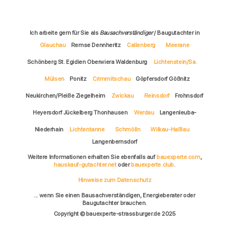
Ich arbeite gern für Sie als
Bausachverständiger
/ Baugutachter in
Glauchau
Remse Dennheritz
Callenberg
Meerane
Schönberg St. Egidien Oberwiera Waldenburg
Lichtenstein/Sa.
Mülsen
Ponitz
Crimmitschau
Göpfersdorf Gößnitz
Neukirchen/Pleiße Ziegelheim
Zwickau
Reinsdorf
Frohnsdorf
Heyersdorf Jückelberg Thonhausen
Werdau
Langenleuba-
Niederhain
Lichtentanne
Schmölln
Wilkau-Haßlau
Langenbernsdorf
Weitere Informationen erhalten Sie ebenfalls auf
bauexperte.com
,
hauskauf-gutachter.net
oder
bauexperte.club
.
Hinweise zum Datenschutz
... wenn Sie einen Bausachverständigen, Energieberater oder
Baugutachter brauchen.
Copyright © bauexperte-strassburger.de 2025