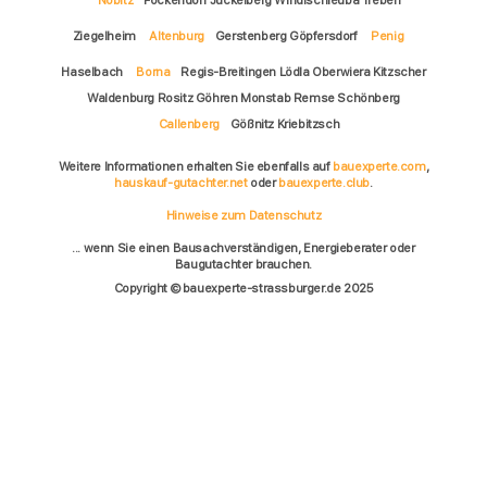
Nobitz
Fockendorf Jückelberg Windischleuba Treben
Ziegelheim
Altenburg
Gerstenberg Göpfersdorf
Penig
Haselbach
Borna
Regis-Breitingen Lödla Oberwiera Kitzscher
Waldenburg Rositz Göhren Monstab Remse Schönberg
Callenberg
Gößnitz Kriebitzsch
Weitere Informationen erhalten Sie ebenfalls auf
bauexperte.com
,
hauskauf-gutachter.net
oder
bauexperte.club
.
Hinweise zum Datenschutz
... wenn Sie einen Bausachverständigen, Energieberater oder
Baugutachter brauchen.
Copyright © bauexperte-strassburger.de 2025