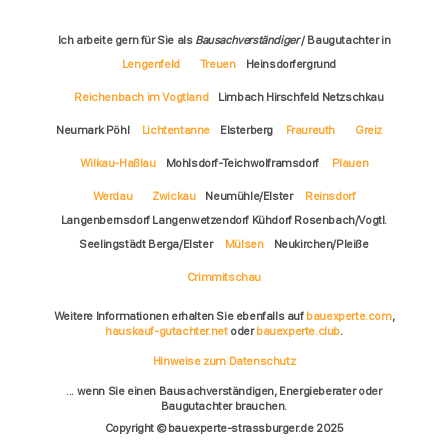
Ich arbeite gern für Sie als
Bausachverständiger
/ Baugutachter in
Lengenfeld
Treuen
Heinsdorfergrund
Reichenbach im Vogtland
Limbach Hirschfeld Netzschkau
Neumark Pöhl
Lichtentanne
Elsterberg
Fraureuth
Greiz
Wilkau-Haßlau
Mohlsdorf-Teichwolframsdorf
Plauen
Werdau
Zwickau
Neumühle/Elster
Reinsdorf
Langenbernsdorf Langenwetzendorf Kühdorf Rosenbach/Vogtl.
Seelingstädt Berga/Elster
Mülsen
Neukirchen/Pleiße
Crimmitschau
Weitere Informationen erhalten Sie ebenfalls auf
bauexperte.com
,
hauskauf-gutachter.net
oder
bauexperte.club
.
Hinweise zum Datenschutz
... wenn Sie einen Bausachverständigen, Energieberater oder
Baugutachter brauchen.
Copyright © bauexperte-strassburger.de 2025