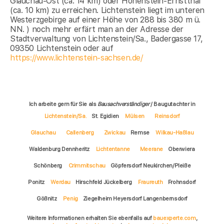
Glauchau-Ost (ca. 14 km) oder Hohenstein-Ernstthal
(ca. 10 km) zu erreichen. Lichtenstein liegt im unteren
Westerzgebirge auf einer Höhe von 288 bis 380 m ü.
NN. ) noch mehr erfärt man an der Adresse der
Stadtverwaltung von Lichtenstein/Sa., Badergasse 17,
09350 Lichtenstein oder auf
https://www.lichtenstein-sachsen.de/
Ich arbeite gern für Sie als
Bausachverständiger
/ Baugutachter in
Lichtenstein/Sa.
St. Egidien
Mülsen
Reinsdorf
Glauchau
Callenberg
Zwickau
Remse
Wilkau-Haßlau
Waldenburg Dennheritz
Lichtentanne
Meerane
Oberwiera
Schönberg
Crimmitschau
Göpfersdorf Neukirchen/Pleiße
Ponitz
Werdau
Hirschfeld Jückelberg
Fraureuth
Frohnsdorf
Gößnitz
Penig
Ziegelheim Heyersdorf Langenbernsdorf
Weitere Informationen erhalten Sie ebenfalls auf
bauexperte.com
,