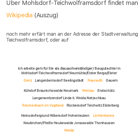
Über Mohlsdorf-Teichwolframsdorf findet man 
Wikipedia
(Auszug)
noch mehr erfärt man an der Adresse der Stadtverwaltun
Teichwolframsdorf, oder auf
Ich arbeite gern für Sie als
Bausachverständiger
/ Baugutachter in
Mohlsdorf-Teichwolframsdorf Neumühle/Elster Berga/Elster
Greiz
Langenbernsdorf Seelingstädt
Fraureuth
Gauern
Kühdorf Braunichswalde Neumark
Werdau
Endschütz
Langenwetzendorf Linda b. Weida Netzschkau
Reichenbach im Vogtland
Rückersdorf Teichwitz Elsterberg
Heinsdorfergrund Hilbersdorf Hohenleuben
Lichtentanne
Neukirchen/Pleiße Heukewalde Jonaswalde Thonhausen
Weida