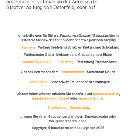
noch mehr erfärt man an der Adresse der
Stadtverwaltung von Osterfeld, oder auf
Ich arbeite gern für Sie als
Bausachverständiger
/ Baugutachter in
Osterfeld Meineweh Stößen Mertendorf Walpernhain Droyßig
Teuchern
Wethau Heideland Schkölen Kretzschau Schönburg
Wetterzeube Gösen Molauer Land Crossen an der Elster
Naumburg (Saale)
Eisenberg
Petersberg Thierschneck
Goseck Hartmannsdorf
Hohenmölsen
Mertendorf Rauda
Weißenfels
Caaschwitz Frauenprießnitz Hainspitz
Weitere Informationen erhalten Sie ebenfalls auf
bauexperte.com
,
hauskauf-gutachter.net
oder
bauexperte.club
.
Hinweise zum Datenschutz
... wenn Sie einen Bausachverständigen, Energieberater oder
Baugutachter brauchen.
Copyright © bauexperte-strassburger.de 2025