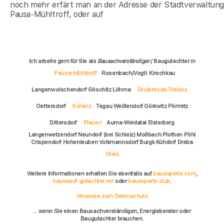
noch mehr erfärt man an der Adresse der Stadtverwaltun
Pausa-Mühltroff, oder auf
Ich arbeite gern für Sie als
Bausachverständiger
/ Baugutachter in
Pausa-Mühltroff
Rosenbach/Vogtl. Kirschkau
Langenwolschendorf Göschitz Löhma
Zeulenroda-Triebes
Oettersdorf
Schleiz
Tegau Weißendorf Görkwitz Pörmitz
Dittersdorf
Plauen
Auma-Weidatal Elsterberg
Langenwetzendorf Neundorf (bei Schleiz) Moßbach Plothen Pöhl
Crispendorf Hohenleuben Volkmannsdorf Burgk Kühdorf Dreba
Greiz
Weitere Informationen erhalten Sie ebenfalls auf
bauexperte.com
,
hauskauf-gutachter.net
oder
bauexperte.club
.
Hinweise zum Datenschutz
... wenn Sie einen Bausachverständigen, Energieberater oder
Baugutachter brauchen.