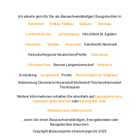
Ich arbeite gern für Sie als
Bausachverständiger
/ Baugutachter in
Reinsdorf
Wilkau-Haßlau
Mülsen
Zwickau
Lichtenstein/Sa.
Lichtentanne
Hirschfeld St. Egidien
Glauchau
Werdau
Fraureuth
Dennheritz Neumark
Heinsdorfergrund Neukirchen/Pleiße
Callenberg
Crimmitschau
Remse Langenbernsdorf
Meerane
Schönberg
Lengenfeld
Ponitz
Reichenbach im Vogtland
Waldenburg Oberwiera Heyersdorf Mohlsdorf-Teichwolframsdorf
Thonhausen
Weitere Informationen erhalten Sie ebenfalls auf
bauexperte.com
,
hauskauf-gutachter.net
oder
bauexperte.club
.
Hinweise zum Datenschutz
... wenn Sie einen Bausachverständigen, Energieberater oder
Baugutachter brauchen.
Copyright © bauexperte-strassburger.de 2025