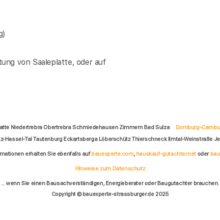
g)
ung von Saaleplatte, oder auf
latte Niedertrebra Obertrebra Schmiedehausen Zimmern Bad Sulza
Dornburg-Cambu
z-Hassel-Tal Tautenburg Eckartsberga Löberschütz Thierschneck Ilmtal-Weinstraße Je
rmationen erhalten Sie ebenfalls auf
bauexperte.com
,
hauskauf-gutachter.net
oder
bau
Hinweise zum Datenschutz
... wenn Sie einen Bausachverständigen, Energieberater oder Baugutachter brauchen.
Copyright © bauexperte-strassburger.de 2025