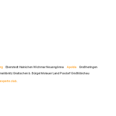
rg
Eberstedt Hainichen Wichmar Neuengönna
Apolda
Großheringen
nalöbnitz Graitschen b. Bürgel Molauer Land Poxdorf Großlöbichau
experte.club
.