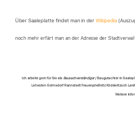
Über Saaleplatte findet man in der
Wikipedia
(Auszu
noch mehr erfärt man an der Adresse der Stadtverwalt
Ich arbeite gern für Sie als
Bausachverständiger
/ Baugutachter in Saalep
Lehesten Golmsdorf Rannstedt Frauenprießnitz Ködderitzsch Lanit
Weitere Info