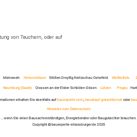
tung von Teuchern, oder auf
n
Meineweh
Hohenmölsen
Stößen Droyßig Kretzschau Osterfeld
Weißenfels
Z
Naumburg (Saale)
Crossen an der Elster Schkölen Gösen
Lützen
Pegau
Har
rmationen erhalten Sie ebenfalls auf
bauexperte.com
,
hauskauf-gutachter.net
oder
bau
Hinweise zum Datenschutz
... wenn Sie einen Bausachverständigen, Energieberater oder Baugutachter brauchen.
Copyright © bauexperte-strassburger.de 2025