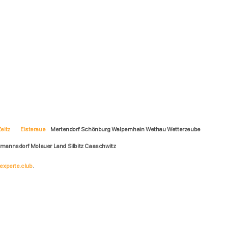
eitz
Elsteraue
Mertendorf Schönburg Walpernhain Wethau Wetterzeube
tmannsdorf Molauer Land Silbitz Caaschwitz
experte.club
.