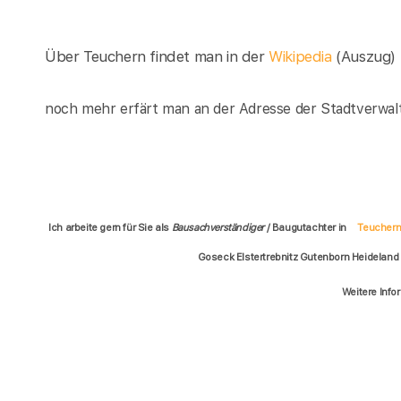
Über Teuchern findet man in der
Wikipedia
(Auszug)
noch mehr erfärt man an der Adresse der Stadtverwal
Ich arbeite gern für Sie als
Bausachverständiger
/ Baugutachter in
Teucher
Goseck Elstertrebnitz Gutenborn Heideland
Weitere Info