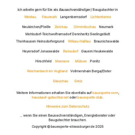
Ich arbeite gern für Sie als
Bausachverständiger
/ Baugutachter in
Werdau
Fraureuth
Langenbernsdorf
Lichtentanne
Neukirchen/Pleiße
Zwickau
Crimmitschau
Neumark
Mohlsdorf-Teichwolframsdorf Dennheritz Seelingstädt
Thonhausen Heinsdorfergrund
Wilkau-Haßlau
Braunichswalde
Heyersdorf Jonaswalde
Reinsdorf
Gauern Heukewalde
Hirschfeld
Meerane
Mülsen
Ponitz
Reichenbach im Vogtland
Vollmershain Berga/Elster
Glauchau
Greiz
Weitere Informationen erhalten Sie ebenfalls auf
bauexperte.com
,
hauskauf-gutachter.net
oder
bauexperte.club
.
Hinweise zum Datenschutz
... wenn Sie einen Bausachverständigen, Energieberater oder
Baugutachter brauchen.
Copyright © bauexperte-strassburger.de 2025