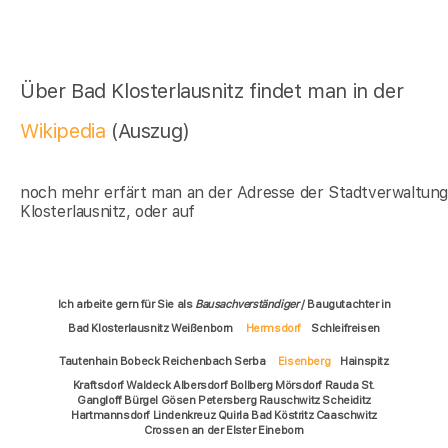
Über Bad Klosterlausnitz findet man in der
Wikipedia
(Auszug)
noch mehr erfärt man an der Adresse der Stadtverwaltun
Klosterlausnitz, oder auf
Ich arbeite gern für Sie als
Bausachverständiger
/ Baugutachter in
Bad Klosterlausnitz Weißenborn
Hermsdorf
Schleifreisen
Tautenhain Bobeck Reichenbach Serba
Eisenberg
Hainspitz
Kraftsdorf Waldeck Albersdorf Bollberg Mörsdorf Rauda St.
Gangloff Bürgel Gösen Petersberg Rauschwitz Scheiditz
Hartmannsdorf Lindenkreuz Quirla Bad Köstritz Caaschwitz
Crossen an der Elster Eineborn