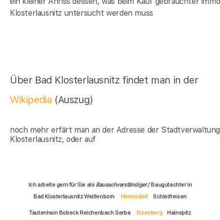
ein kleiner Anriss dessen, was beim Kauf gebrauchter immob
Klosterlausnitz untersucht werden muss
Über Bad Klosterlausnitz findet man in der
Wikipedia
(Auszug)
noch mehr erfärt man an der Adresse der Stadtverwaltun
Klosterlausnitz, oder auf
Ich arbeite gern für Sie als
Bausachverständiger
/ Baugutachter in
Bad Klosterlausnitz Weißenborn
Hermsdorf
Schleifreisen
Tautenhain Bobeck Reichenbach Serba
Eisenberg
Hainspitz