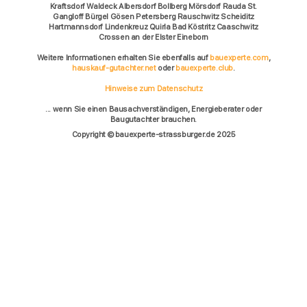
Kraftsdorf Waldeck Albersdorf Bollberg Mörsdorf Rauda St.
Gangloff Bürgel Gösen Petersberg Rauschwitz Scheiditz
Hartmannsdorf Lindenkreuz Quirla Bad Köstritz Caaschwitz
Crossen an der Elster Eineborn
Weitere Informationen erhalten Sie ebenfalls auf
bauexperte.com
,
hauskauf-gutachter.net
oder
bauexperte.club
.
Hinweise zum Datenschutz
... wenn Sie einen Bausachverständigen, Energieberater oder
Baugutachter brauchen.
Copyright © bauexperte-strassburger.de 2025