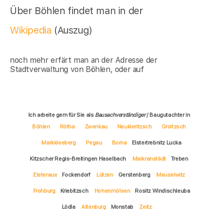
Über Böhlen findet man in der
Wikipedia
(Auszug)
noch mehr erfärt man an der Adresse der
Stadtverwaltung von Böhlen, oder auf
Ich arbeite gern für Sie als
Bausachverständiger
/ Baugutachter in
Böhlen
Rötha
Zwenkau
Neukieritzsch
Groitzsch
Markkleeberg
Pegau
Borna
Elstertrebnitz Lucka
Kitzscher Regis-Breitingen Haselbach
Markranstädt
Treben
Elsteraue
Fockendorf
Lützen
Gerstenberg
Meuselwitz
Frohburg
Kriebitzsch
Hohenmölsen
Rositz Windischleuba
Lödla
Altenburg
Monstab
Zeitz