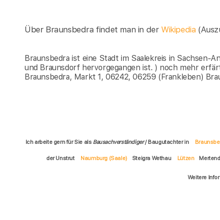
Über Braunsbedra findet man in der
Wikipedia
(Ausz
Braunsbedra ist eine Stadt im Saalekreis in Sachsen-
und Braunsdorf hervorgegangen ist. ) noch mehr erfär
Braunsbedra, Markt 1, 06242, 06259 (Frankleben) Bra
Ich arbeite gern für Sie als
Bausachverständiger
/ Baugutachter in
Braunsbe
der Unstrut
Naumburg (Saale)
Steigra Wethau
Lützen
Mertend
Weitere Info