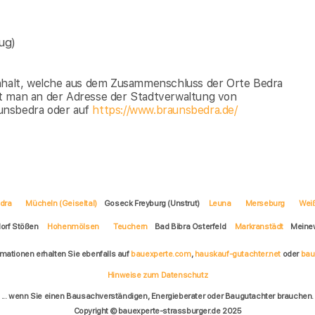
ug)
Anhalt, welche aus dem Zusammenschluss der Orte Bedra
t man an der Adresse der Stadtverwaltung von
unsbedra oder auf
https://www.braunsbedra.de/
dra
Mücheln (Geiseltal)
Goseck Freyburg (Unstrut)
Leuna
Merseburg
Wei
orf Stößen
Hohenmölsen
Teuchern
Bad Bibra Osterfeld
Markranstädt
Meinew
rmationen erhalten Sie ebenfalls auf
bauexperte.com
,
hauskauf-gutachter.net
oder
bau
Hinweise zum Datenschutz
... wenn Sie einen Bausachverständigen, Energieberater oder Baugutachter brauchen.
Copyright © bauexperte-strassburger.de 2025