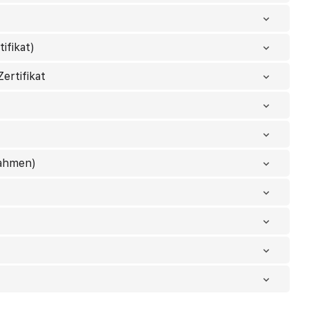
ifikat)
ertifikat
nahmen)