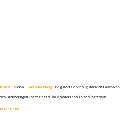
ßenfels
Gleina
Bad Dürrenberg
Balgstädt Schönburg Karsdorf Laucha an
eh Großheringen Lanitz-Hassel-Tal Molauer Land An der Poststraße
experte.club
.