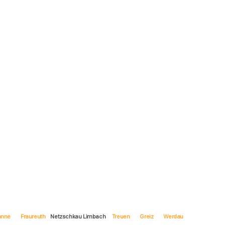
anne
Fraureuth
Netzschkau Limbach
Treuen
Greiz
Werdau