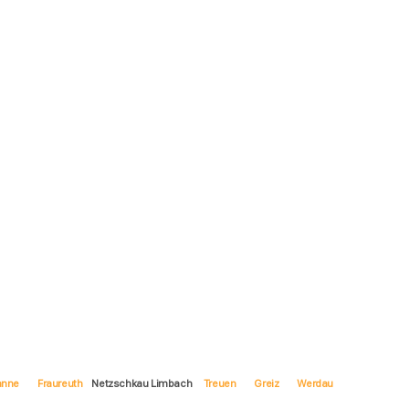
anne
Fraureuth
Netzschkau Limbach
Treuen
Greiz
Werdau