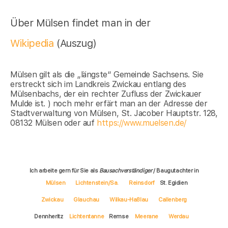
Über Mülsen findet man in der
Wikipedia
(Auszug)
Mülsen gilt als die „längste“ Gemeinde Sachsens. Sie
erstreckt sich im Landkreis Zwickau entlang des
Mülsenbachs, der ein rechter Zufluss der Zwickauer
Mulde ist. ) noch mehr erfärt man an der Adresse der
Stadtverwaltung von Mülsen, St. Jacober Hauptstr. 128,
08132 Mülsen oder auf
https://www.muelsen.de/
Ich arbeite gern für Sie als
Bausachverständiger
/ Baugutachter in
Mülsen
Lichtenstein/Sa.
Reinsdorf
St. Egidien
Zwickau
Glauchau
Wilkau-Haßlau
Callenberg
Dennheritz
Lichtentanne
Remse
Meerane
Werdau