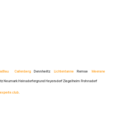
aßlau
Callenberg
Dennheritz
Lichtentanne
Remse
Meerane
tz Neumark Heinsdorfergrund Heyersdorf Ziegelheim Frohnsdorf
experte.club
.