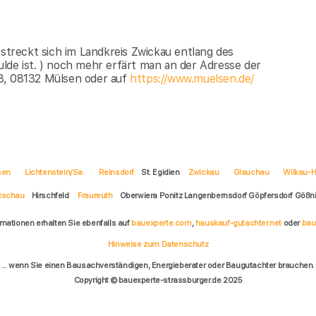
rstreckt sich im Landkreis Zwickau entlang des
lde ist. ) noch mehr erfärt man an der Adresse der
28, 08132 Mülsen oder auf
https://www.muelsen.de/
sen
Lichtenstein/Sa.
Reinsdorf
St. Egidien
Zwickau
Glauchau
Wilkau-H
tschau
Hirschfeld
Fraureuth
Oberwiera Ponitz Langenbernsdorf Göpfersdorf Gößni
rmationen erhalten Sie ebenfalls auf
bauexperte.com
,
hauskauf-gutachter.net
oder
bau
Hinweise zum Datenschutz
... wenn Sie einen Bausachverständigen, Energieberater oder Baugutachter brauchen.
Copyright © bauexperte-strassburger.de 2025