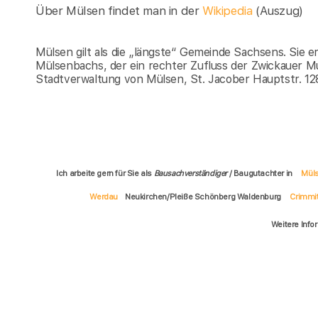
Über Mülsen findet man in der
Wikipedia
(Auszug)
Mülsen gilt als die „längste“ Gemeinde Sachsens. Sie e
Mülsenbachs, der ein rechter Zufluss der Zwickauer Mu
Stadtverwaltung von Mülsen, St. Jacober Hauptstr. 1
Ich arbeite gern für Sie als
Bausachverständiger
/ Baugutachter in
Mül
Werdau
Neukirchen/Pleiße Schönberg Waldenburg
Crimmi
Weitere Info