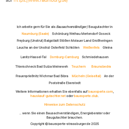
auf
https://www.naumburg.de/
Ich arbeite gern für Sie als
Bausachverständiger
/ Baugutachter in
Naumburg (Saale)
Schönburg Wethau Mertendorf Goseck
Freyburg (Unstrut) Balgstädt Stößen Molauer Land Großheringen
Laucha an der Unstrut Osterfeld Schkölen
Weißenfels
Gleina
Lanitz-Hassel-Tal
Dornburg-Camburg
Schmiedehausen
Thierschneck Bad Sulza Meineweh
Teuchern
Braunsbedra
Frauenprießnitz Wichmar Bad Bibra
Mücheln (Geiseltal)
An der
Poststraße Eberstedt
Weitere Informationen erhalten Sie ebenfalls auf
bauexperte.com
,
hauskauf-gutachter.net
oder
bauexperte.club
.
Hinweise zum Datenschutz
... wenn Sie einen Bausachverständigen, Energieberater oder
Baugutachter brauchen.
Copyright © bauexperte-strassburger.de 2025