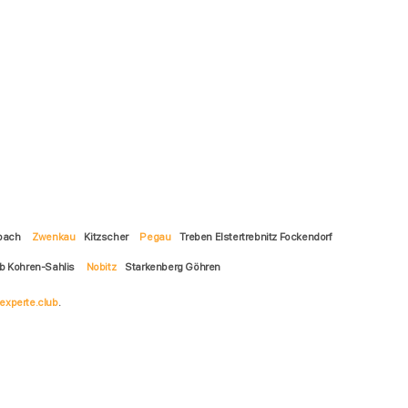
bach
Zwenkau
Kitzscher
Pegau
Treben Elstertrebnitz Fockendorf
b Kohren-Sahlis
Nobitz
Starkenberg Göhren
experte.club
.