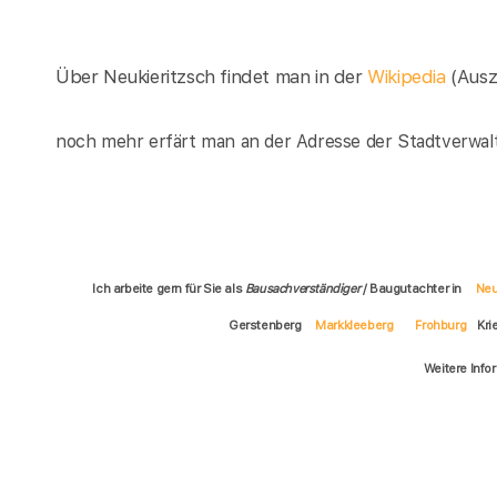
Über Neukieritzsch findet man in der
Wikipedia
(Ausz
noch mehr erfärt man an der Adresse der Stadtverwalt
Ich arbeite gern für Sie als
Bausachverständiger
/ Baugutachter in
Neu
Gerstenberg
Markkleeberg
Frohburg
Kri
Weitere Info