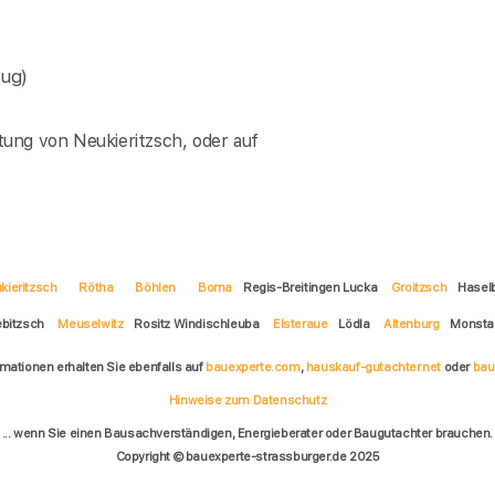
ug)
ung von Neukieritzsch, oder auf
kieritzsch
Rötha
Böhlen
Borna
Regis-Breitingen Lucka
Groitzsch
Hasel
ebitzsch
Meuselwitz
Rositz Windischleuba
Elsteraue
Lödla
Altenburg
Monsta
rmationen erhalten Sie ebenfalls auf
bauexperte.com
,
hauskauf-gutachter.net
oder
bau
Hinweise zum Datenschutz
... wenn Sie einen Bausachverständigen, Energieberater oder Baugutachter brauchen.
Copyright © bauexperte-strassburger.de 2025