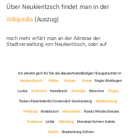
Über Neukieritzsch findet man in der
Wikipedia
(Auszug)
noch mehr erfärt man an der Adresse der
Stadtverwaltung von Neukieritzsch, oder auf
Ich arbeite gern für Sie als
Bausachverständiger
/ Baugutachter in
Neukieritzsch
Rötha
Böhlen
Borna
Regis-Breitingen
Lucka
Groitzsch
Haselbach
Zwenkau
Kitzscher
Pegau
Treben Elstertrebnitz Fockendorf Gerstenberg
Markkleeberg
Frohburg
Kriebitzsch
Meuselwitz
Rositz Windischleuba
Elsteraue
Lödla
Altenburg
Monstab Kohren-Sahlis
Nobitz
Starkenberg Göhren