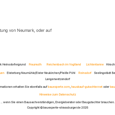
tung von Neumark, oder auf
rk Heinsdorfergrund
Fraureuth
Reichenbach im Vogtland
Lichtentanne
Hirsch
uen
Elsterberg Neumühle/Elster Neukirchen/Pleiße Pöhl
Reinsdorf
Seelingstädt Be
Langenwetzendorf
rmationen erhalten Sie ebenfalls auf
bauexperte.com
,
hauskauf-gutachter.net
oder
bau
Hinweise zum Datenschutz
... wenn Sie einen Bausachverständigen, Energieberater oder Baugutachter brauchen.
Copyright © bauexperte-strassburger.de 2025