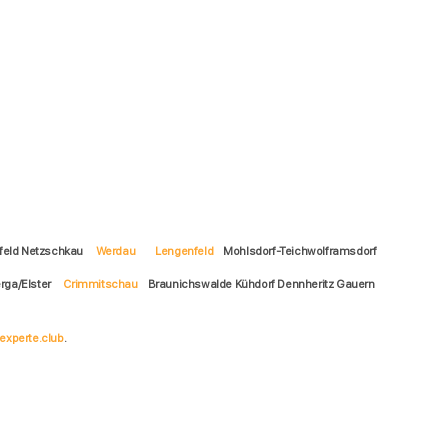
feld Netzschkau
Werdau
Lengenfeld
Mohlsdorf-Teichwolframsdorf
rga/Elster
Crimmitschau
Braunichswalde Kühdorf Dennheritz Gauern
experte.club
.