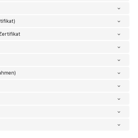
ifikat)
ertifikat
nahmen)