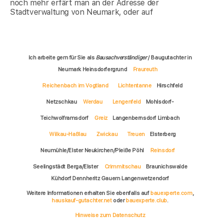
noch mehr erfärt man an der Adresse der
Stadtverwaltung von Neumark, oder auf
Ich arbeite gern für Sie als
Bausachverständiger
/ Baugutachter in
Neumark Heinsdorfergrund
Fraureuth
Reichenbach im Vogtland
Lichtentanne
Hirschfeld
Netzschkau
Werdau
Lengenfeld
Mohlsdorf-
Teichwolframsdorf
Greiz
Langenbernsdorf Limbach
Wilkau-Haßlau
Zwickau
Treuen
Elsterberg
Neumühle/Elster Neukirchen/Pleiße Pöhl
Reinsdorf
Seelingstädt Berga/Elster
Crimmitschau
Braunichswalde
Kühdorf Dennheritz Gauern Langenwetzendorf
Weitere Informationen erhalten Sie ebenfalls auf
bauexperte.com
,
hauskauf-gutachter.net
oder
bauexperte.club
.
Hinweise zum Datenschutz