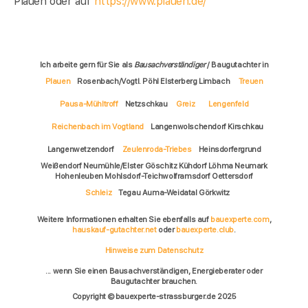
Plauen oder auf
https://www.plauen.de/
Ich arbeite gern für Sie als
Bausachverständiger
/ Baugutachter in
Plauen
Rosenbach/Vogtl. Pöhl Elsterberg Limbach
Treuen
Pausa-Mühltroff
Netzschkau
Greiz
Lengenfeld
Reichenbach im Vogtland
Langenwolschendorf Kirschkau
Langenwetzendorf
Zeulenroda-Triebes
Heinsdorfergrund
Weißendorf Neumühle/Elster Göschitz Kühdorf Löhma Neumark
Hohenleuben Mohlsdorf-Teichwolframsdorf Oettersdorf
Schleiz
Tegau Auma-Weidatal Görkwitz
Weitere Informationen erhalten Sie ebenfalls auf
bauexperte.com
,
hauskauf-gutachter.net
oder
bauexperte.club
.
Hinweise zum Datenschutz
... wenn Sie einen Bausachverständigen, Energieberater oder
Baugutachter brauchen.
Copyright © bauexperte-strassburger.de 2025