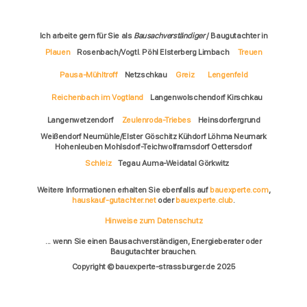
Ich arbeite gern für Sie als
Bausachverständiger
/ Baugutachter in
Plauen
Rosenbach/Vogtl. Pöhl Elsterberg Limbach
Treuen
Pausa-Mühltroff
Netzschkau
Greiz
Lengenfeld
Reichenbach im Vogtland
Langenwolschendorf Kirschkau
Langenwetzendorf
Zeulenroda-Triebes
Heinsdorfergrund
Weißendorf Neumühle/Elster Göschitz Kühdorf Löhma Neumark
Hohenleuben Mohlsdorf-Teichwolframsdorf Oettersdorf
Schleiz
Tegau Auma-Weidatal Görkwitz
Weitere Informationen erhalten Sie ebenfalls auf
bauexperte.com
,
hauskauf-gutachter.net
oder
bauexperte.club
.
Hinweise zum Datenschutz
... wenn Sie einen Bausachverständigen, Energieberater oder
Baugutachter brauchen.
Copyright © bauexperte-strassburger.de 2025