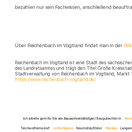
bezahlen nur sein Fachwissen, anschließend beauftr
Über Reichenbach im Vogtland findet man in der
Wik
Reichenbach im Vogtland ist eine Stadt des sächsischen 
des Landratsamtes und trägt den Titel Große Kreisstad
Stadtverwaltung von Reichenbach im Vogtland, Markt 
https://www.reichenbach-vogtland.de/
Ich arbeite gern für Sie als
Bausachverständiger
/ Baugutachter in
Reic
Teichwolframsdorf
Lichtentanne
Neumühle/Elster
Werdau
Langen