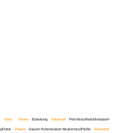
Greiz
Treuen
Elsterberg
Fraureuth
Pöhl Hirschfeld Mohlsdorf-
a/Elster
Plauen
Gauern Hohenleuben Neukirchen/Pleiße
Reinsdorf