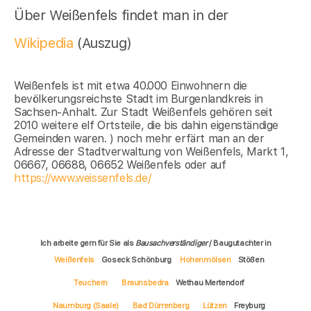
Über Weißenfels findet man in der
Wikipedia
(Auszug)
Weißenfels ist mit etwa 40.000 Einwohnern die
bevölkerungsreichste Stadt im Burgenlandkreis in
Sachsen-Anhalt. Zur Stadt Weißenfels gehören seit
2010 weitere elf Ortsteile, die bis dahin eigenständige
Gemeinden waren. ) noch mehr erfärt man an der
Adresse der Stadtverwaltung von Weißenfels, Markt 1,
06667, 06688, 06652 Weißenfels oder auf
https://www.weissenfels.de/
Ich arbeite gern für Sie als
Bausachverständiger
/ Baugutachter in
Weißenfels
Goseck Schönburg
Hohenmölsen
Stößen
Teuchern
Braunsbedra
Wethau Mertendorf
Naumburg (Saale)
Bad Dürrenberg
Lützen
Freyburg