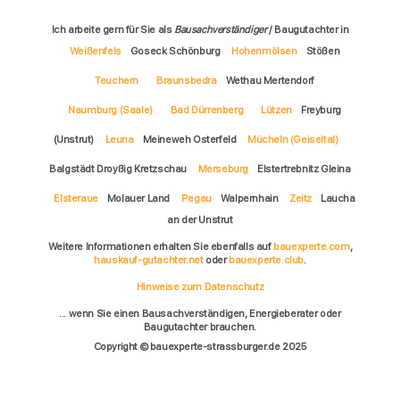
Ich arbeite gern für Sie als
Bausachverständiger
/ Baugutachter in
Weißenfels
Goseck Schönburg
Hohenmölsen
Stößen
Teuchern
Braunsbedra
Wethau Mertendorf
Naumburg (Saale)
Bad Dürrenberg
Lützen
Freyburg
(Unstrut)
Leuna
Meineweh Osterfeld
Mücheln (Geiseltal)
Balgstädt Droyßig Kretzschau
Merseburg
Elstertrebnitz Gleina
Elsteraue
Molauer Land
Pegau
Walpernhain
Zeitz
Laucha
an der Unstrut
Weitere Informationen erhalten Sie ebenfalls auf
bauexperte.com
,
hauskauf-gutachter.net
oder
bauexperte.club
.
Hinweise zum Datenschutz
... wenn Sie einen Bausachverständigen, Energieberater oder
Baugutachter brauchen.
Copyright © bauexperte-strassburger.de 2025