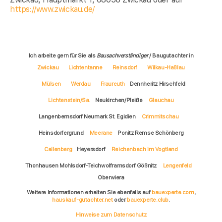
https://www.zwickau.de/
Ich arbeite gern für Sie als
Bausachverständiger
/ Baugutachter in
Zwickau
Lichtentanne
Reinsdorf
Wilkau-Haßlau
Mülsen
Werdau
Fraureuth
Dennheritz Hirschfeld
Lichtenstein/Sa.
Neukirchen/Pleiße
Glauchau
Langenbernsdorf Neumark St. Egidien
Crimmitschau
Heinsdorfergrund
Meerane
Ponitz Remse Schönberg
Callenberg
Heyersdorf
Reichenbach im Vogtland
Thonhausen Mohlsdorf-Teichwolframsdorf Gößnitz
Lengenfeld
Oberwiera
Weitere Informationen erhalten Sie ebenfalls auf
bauexperte.com
,
hauskauf-gutachter.net
oder
bauexperte.club
.
Hinweise zum Datenschutz