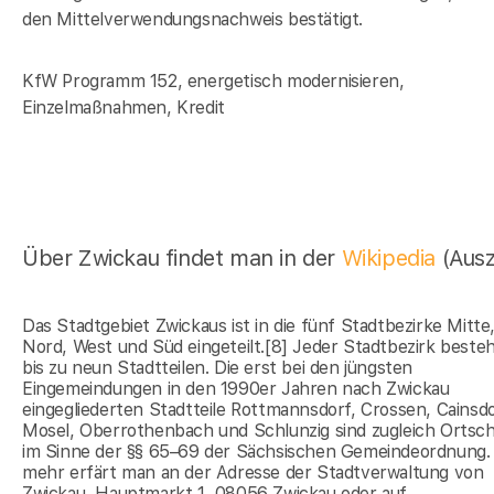
den Mittelverwendungsnachweis bestätigt.
KfW Programm 152, energetisch modernisieren,
Einzelmaßnahmen, Kredit
Über Zwickau findet man in der
Wikipedia
(Aus
Das Stadtgebiet Zwickaus ist in die fünf Stadtbezirke Mitte
Nord, West und Süd eingeteilt.[8] Jeder Stadtbezirk besteh
bis zu neun Stadtteilen. Die erst bei den jüngsten
Eingemeindungen in den 1990er Jahren nach Zwickau
eingegliederten Stadtteile Rottmannsdorf, Crossen, Cainsdo
Mosel, Oberrothenbach und Schlunzig sind zugleich Ortsc
im Sinne der §§ 65–69 der Sächsischen Gemeindeordnung.
mehr erfärt man an der Adresse der Stadtverwaltung von
Zwickau, Hauptmarkt 1, 08056 Zwickau oder auf