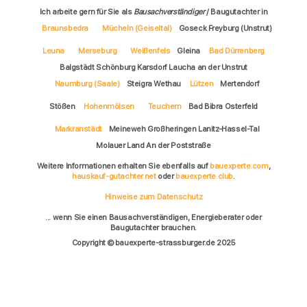
Ich arbeite gern für Sie als
Bausachverständiger
/ Baugutachter in
Braunsbedra
Mücheln (Geiseltal)
Goseck Freyburg (Unstrut)
Leuna
Merseburg
Weißenfels
Gleina
Bad Dürrenberg
Balgstädt Schönburg Karsdorf Laucha an der Unstrut
Naumburg (Saale)
Steigra Wethau
Lützen
Mertendorf
Stößen
Hohenmölsen
Teuchern
Bad Bibra Osterfeld
Markranstädt
Meineweh Großheringen Lanitz-Hassel-Tal
Molauer Land An der Poststraße
Weitere Informationen erhalten Sie ebenfalls auf
bauexperte.com
,
hauskauf-gutachter.net
oder
bauexperte.club
.
Hinweise zum Datenschutz
... wenn Sie einen Bausachverständigen, Energieberater oder
Baugutachter brauchen.
Copyright © bauexperte-strassburger.de 2025