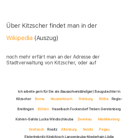
Über Kitzscher findet man in der
Wikipedia
(Auszug)
noch mehr erfärt man an der Adresse der
Stadtverwaltung von Kitzscher, oder auf
Ich arbeite gern für Sie als
Bausachverständiger
/ Baugutachter in
Kitzscher
Borna
Neukieritzsch
Frohburg
Rötha
Regis-
Breitingen
Böhlen
Haselbach Fockendorf Treben Gerstenberg
Kohren-Sahlis Lucka Windischleuba
Zwenkau
Markkleeberg
Groitzsch
Rositz
Altenburg
Nobitz
Pegau
Elstertrebnitz Kriebitzsch Langenleuba-Niederhain Lödla