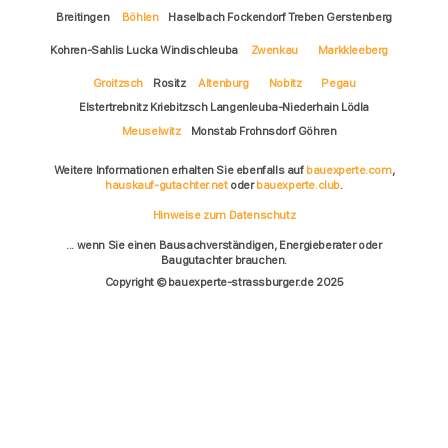
Breitingen
Böhlen
Haselbach Fockendorf Treben Gerstenberg
Kohren-Sahlis Lucka Windischleuba
Zwenkau
Markkleeberg
Groitzsch
Rositz
Altenburg
Nobitz
Pegau
Elstertrebnitz Kriebitzsch Langenleuba-Niederhain Lödla
Meuselwitz
Monstab Frohnsdorf Göhren
Weitere Informationen erhalten Sie ebenfalls auf
bauexperte.com
,
hauskauf-gutachter.net
oder
bauexperte.club
.
Hinweise zum Datenschutz
... wenn Sie einen Bausachverständigen, Energieberater oder
Baugutachter brauchen.
Copyright © bauexperte-strassburger.de 2025