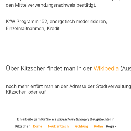
den Mittelverwendungsnachweis bestätigt.
KfW Programm 152, energetisch modernisieren,
Einzelmaßnahmen, Kredit
Über Kitzscher findet man in der
Wikipedia
(Au
noch mehr erfärt man an der Adresse der Stadtverwaltun
Kitzscher, oder auf
Ich arbeite gern für Sie als
Bausachverständiger
/ Baugutachter in
Kitzscher
Borna
Neukieritzsch
Frohburg
Rötha
Regis-