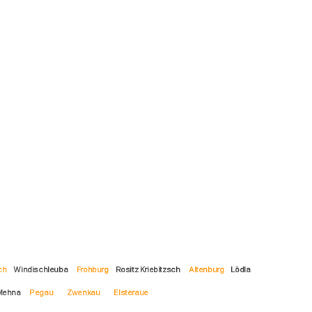
ch
Windischleuba
Frohburg
Rositz Kriebitzsch
Altenburg
Lödla
 Mehna
Pegau
Zwenkau
Elsteraue