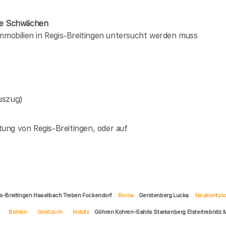
ene Schwächen
immobilien in Regis-Breitingen untersucht werden muss
uszug)
ung von Regis-Breitingen, oder auf
is-Breitingen Haselbach Treben Fockendorf
Borna
Gerstenberg Lucka
Neukieritzs
Böhlen
Groitzsch
Nobitz
Göhren Kohren-Sahlis Starkenberg Elstertrebnitz