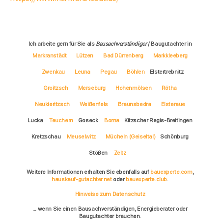
Ich arbeite gern für Sie als
Bausachverständiger
/ Baugutachter in
Markranstädt
Lützen
Bad Dürrenberg
Markkleeberg
Zwenkau
Leuna
Pegau
Böhlen
Elstertrebnitz
Groitzsch
Merseburg
Hohenmölsen
Rötha
Neukieritzsch
Weißenfels
Braunsbedra
Elsteraue
Lucka
Teuchern
Goseck
Borna
Kitzscher Regis-Breitingen
Kretzschau
Meuselwitz
Mücheln (Geiseltal)
Schönburg
Stößen
Zeitz
Weitere Informationen erhalten Sie ebenfalls auf
bauexperte.com
,
hauskauf-gutachter.net
oder
bauexperte.club
.
Hinweise zum Datenschutz
... wenn Sie einen Bausachverständigen, Energieberater oder
Baugutachter brauchen.